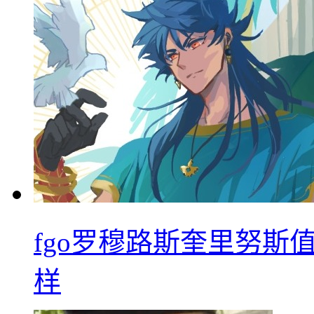
fgo罗穆路斯奎里努斯
样