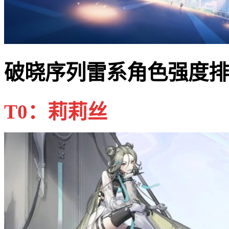
破晓序列雷系角色强度排
T0：莉莉丝