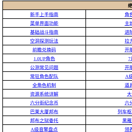
新手上手指南
角
菜单界面功能
主
基础战斗指南
进
空洞探测玩法
拉
前瞻兑换码
开
1.0UP角色
公测常见问题
开
常驻角色配队
A
全角色机制
道
资源系统详解
大
六分街纪念币
六
巴莱大厦邦布
列车枢
邦布之狱委托
黑雁
A级音擎盘点
领