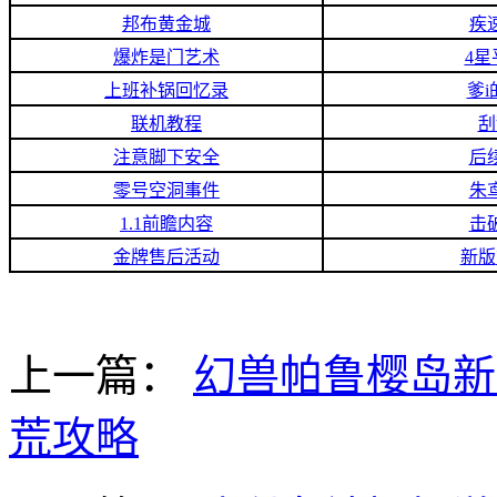
邦布黄金城
疾
爆炸是门艺术
4
上班补锅回忆录
爹
联机教程
刮
注意脚下安全
后
零号空洞事件
朱
1.1前瞻内容
击
金牌售后活动
新版
上一篇：
幻兽帕鲁樱岛新
荒攻略