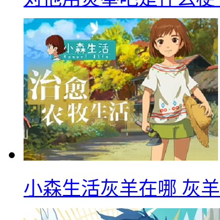
小森生活灰羊在哪 灰