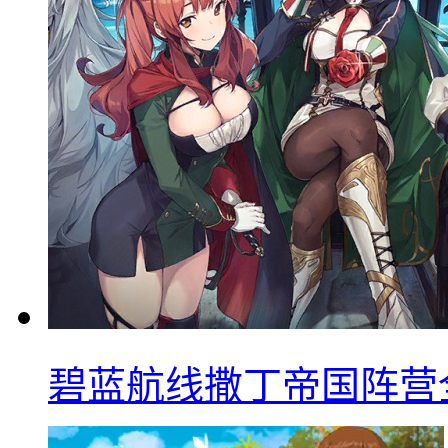
碧蓝航线撒丁帝国阵营