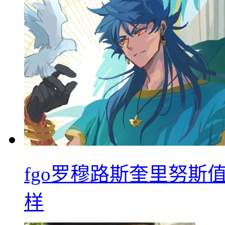
fgo罗穆路斯奎里努斯
样