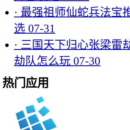
·
最强祖师仙蛇兵法宝
选
07-31
·
三国天下归心张梁雷
劫队怎么玩
07-30
热门应用