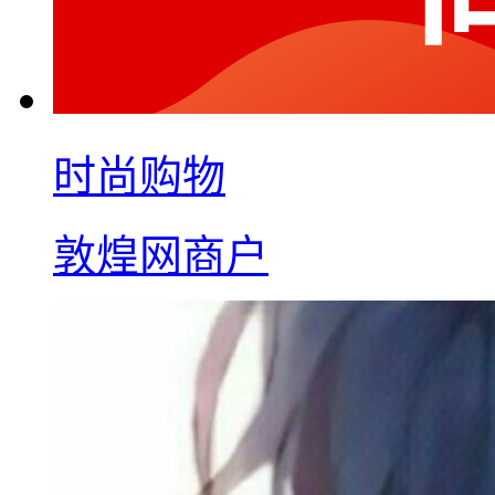
时尚购物
敦煌网商户