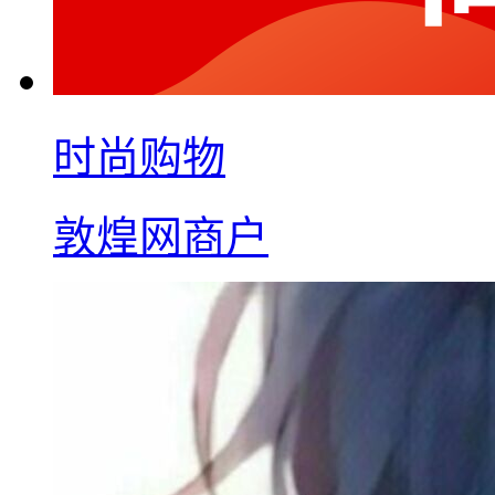
时尚购物
敦煌网商户