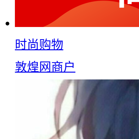
时尚购物
敦煌网商户