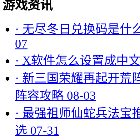
游戏资讯
·
无尽冬日兑换码是什么
07
·
X软件怎么设置成中文
·
新三国荣耀再起开荒
阵容攻略
08-03
·
最强祖师仙蛇兵法宝
选
07-31