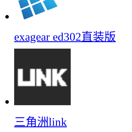
exagear ed302直装版
三角洲link