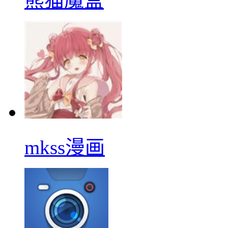
熊猫魔盒
mkss漫画