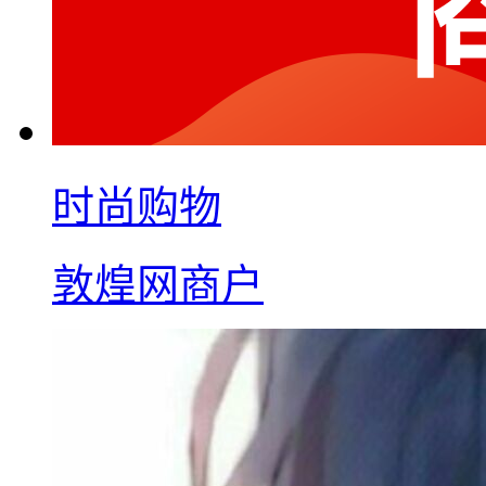
时尚购物
敦煌网商户