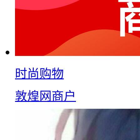
时尚购物
敦煌网商户