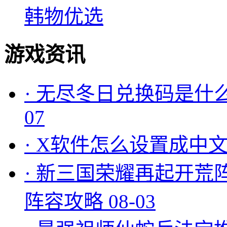
韩物优选
游戏资讯
·
无尽冬日兑换码是什么
07
·
X软件怎么设置成中文
·
新三国荣耀再起开荒
阵容攻略
08-03