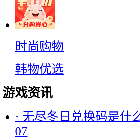
时尚购物
韩物优选
游戏资讯
·
无尽冬日兑换码是什么
07