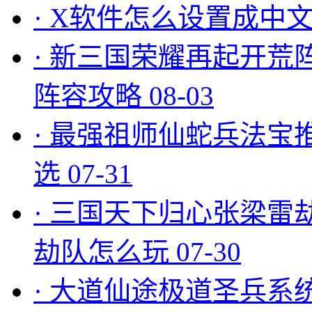
·
X软件怎么设置成中文
·
新三国荣耀再起开荒
阵容攻略
08-03
·
最强祖师仙蛇兵法宝
选
07-31
·
三国天下归心张梁雷
劫队怎么玩
07-30
·
大道仙途极道圣兵系