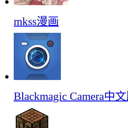
mkss漫画
Blackmagic Camera中