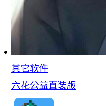
其它软件
六花公益直装版