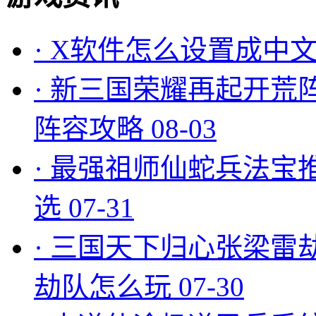
·
X软件怎么设置成中文
·
新三国荣耀再起开荒
阵容攻略
08-03
·
最强祖师仙蛇兵法宝
选
07-31
·
三国天下归心张梁雷
劫队怎么玩
07-30