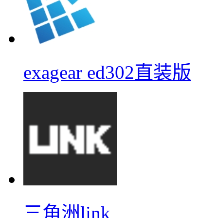
exagear ed302直装版
三角洲link