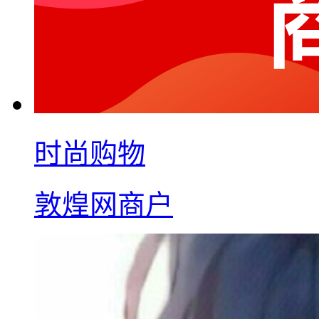
时尚购物
敦煌网商户