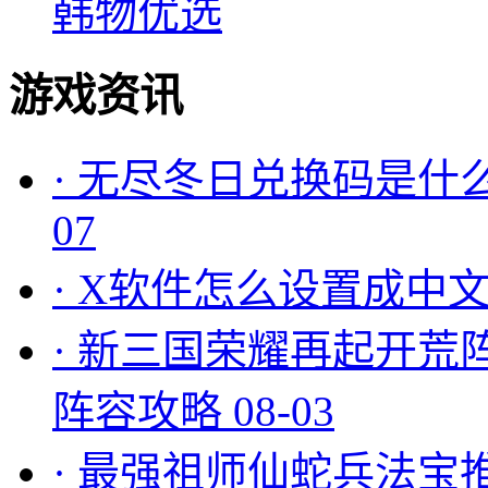
韩物优选
游戏资讯
·
无尽冬日兑换码是什么
07
·
X软件怎么设置成中文
·
新三国荣耀再起开荒
阵容攻略
08-03
·
最强祖师仙蛇兵法宝