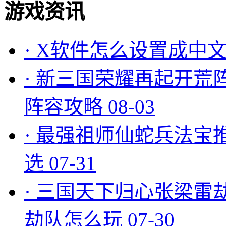
游戏资讯
·
X软件怎么设置成中文
·
新三国荣耀再起开荒
阵容攻略
08-03
·
最强祖师仙蛇兵法宝
选
07-31
·
三国天下归心张梁雷
劫队怎么玩
07-30