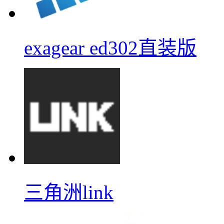
exagear ed302直装版
三角洲link