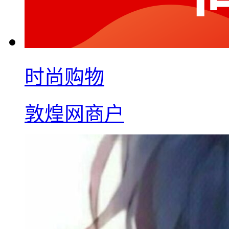
时尚购物
敦煌网商户