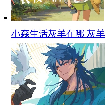
小森生活灰羊在哪 灰