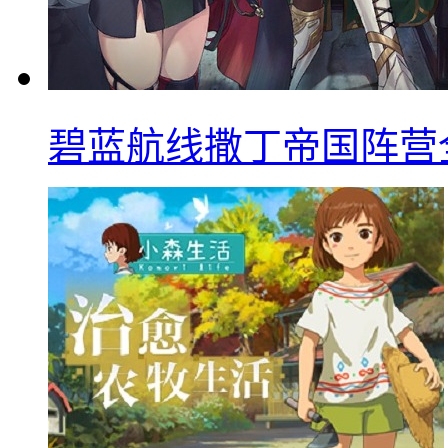
碧蓝航线撒丁帝国阵营