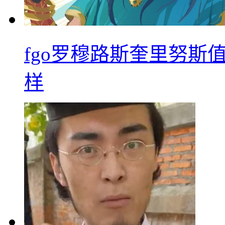
fgo罗穆路斯奎里努斯
样