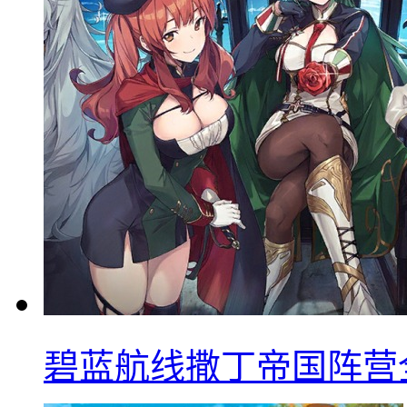
碧蓝航线撒丁帝国阵营