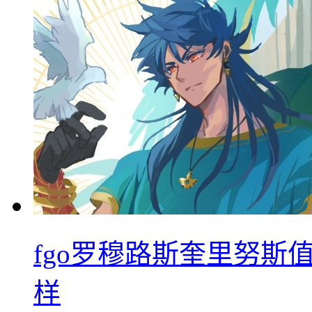
fgo罗穆路斯奎里努斯
样