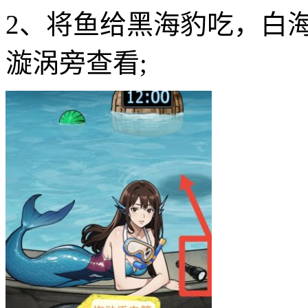
2、将鱼给黑海豹吃，白
漩涡旁查看;