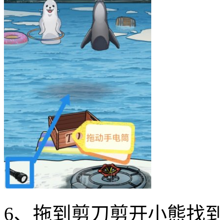
6、拖到剪刀剪开小熊找