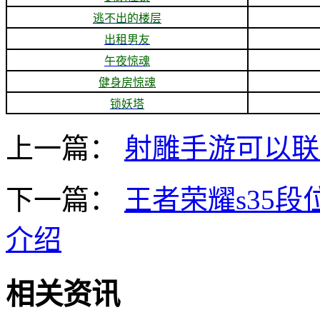
逃不出的楼层
出租男友
午夜惊魂
健身房惊魂
锁妖塔
上一篇：
射雕手游可以联
下一篇：
王者荣耀s35段
介绍
相关资讯