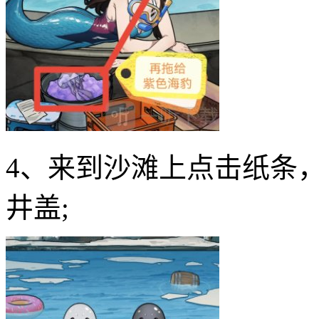
4、来到沙滩上点击纸条
井盖;