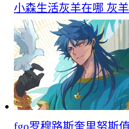
小森生活灰羊在哪 灰
fgo罗穆路斯奎里努斯