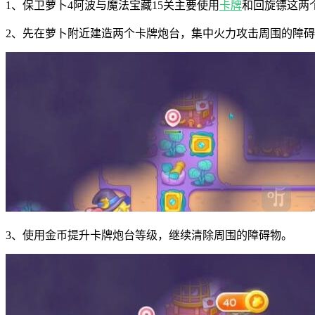
1、保卫萝卜4阿波与魔法宝藏15关主要使用
卡牌
和回旋镖这两
2、先在萝卜附近建造两个卡牌炮台，集中火力攻击周围的障
3、使用金币提升卡牌炮台等级，继续清除周围的障碍物。