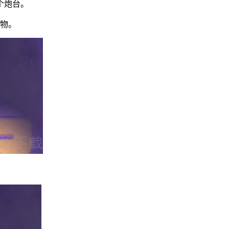
个炮台。
碍物。