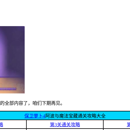
全的全部内容了，咱们下期再见。
保卫萝卜4
阿波与魔法宝藏通关攻略大全
略
第3关通关攻略