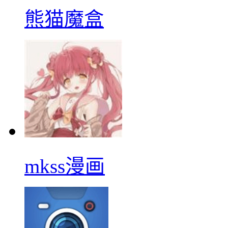
熊猫魔盒
mkss漫画