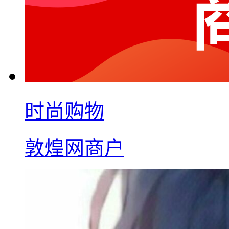
时尚购物
敦煌网商户