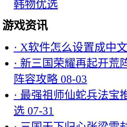
韩物优选
游戏资讯
·
X软件怎么设置成中文
·
新三国荣耀再起开荒
阵容攻略
08-03
·
最强祖师仙蛇兵法宝
选
07-31
·
三国天下归心张梁雷