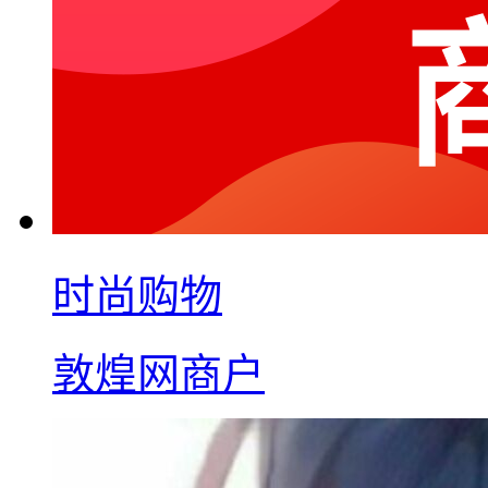
时尚购物
敦煌网商户