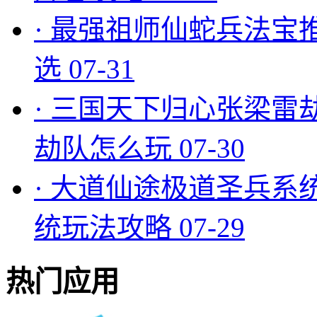
·
最强祖师仙蛇兵法宝
选
07-31
·
三国天下归心张梁雷
劫队怎么玩
07-30
·
大道仙途极道圣兵系
统玩法攻略
07-29
热门应用