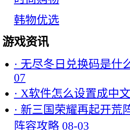
韩物优选
游戏资讯
·
无尽冬日兑换码是什么
07
·
X软件怎么设置成中文
·
新三国荣耀再起开荒
阵容攻略
08-03