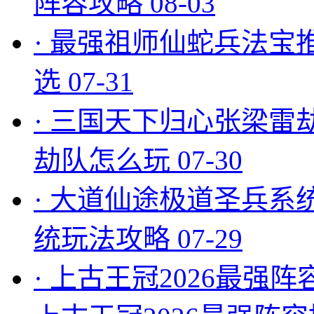
阵容攻略
08-03
·
最强祖师仙蛇兵法宝
选
07-31
·
三国天下归心张梁雷
劫队怎么玩
07-30
·
大道仙途极道圣兵系
统玩法攻略
07-29
·
上古王冠2026最强阵