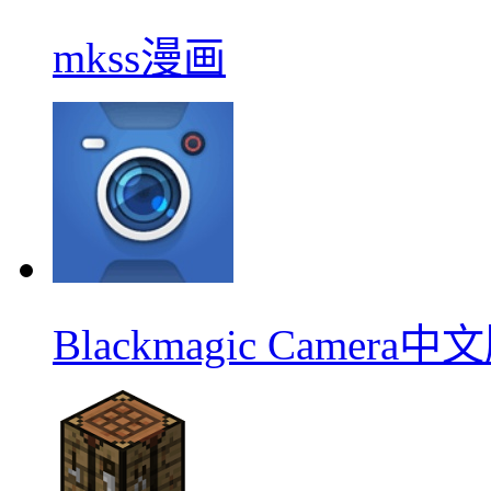
mkss漫画
Blackmagic Camera中