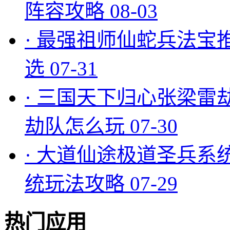
阵容攻略
08-03
·
最强祖师仙蛇兵法宝
选
07-31
·
三国天下归心张梁雷
劫队怎么玩
07-30
·
大道仙途极道圣兵系
统玩法攻略
07-29
热门应用