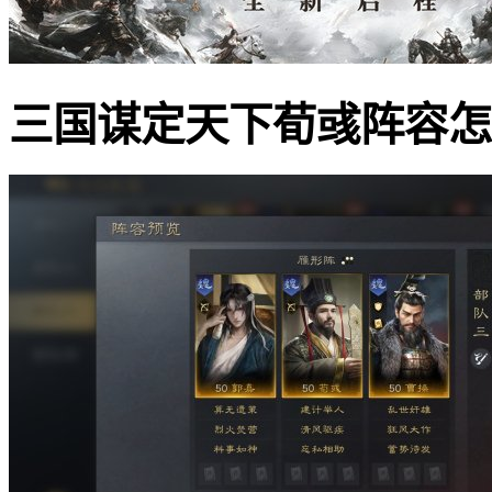
三国谋定天下荀彧阵容怎