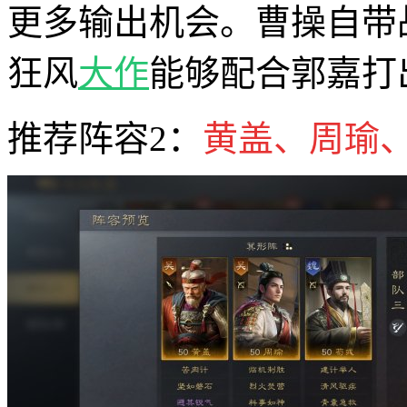
更多输出机会。曹操自带
狂风
大作
能够配合郭嘉打
推荐阵容2：
黄盖、周瑜