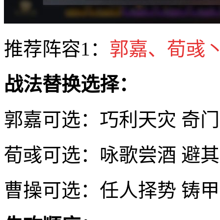
推荐阵容1：
郭嘉、荀彧
战法替换选择：
郭嘉可选：巧利天灾 奇
荀彧可选：咏歌尝酒 避
曹操可选：任人择势 铸