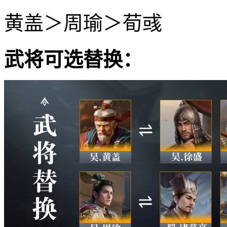
黄盖＞周瑜＞荀彧
武将可选替换：