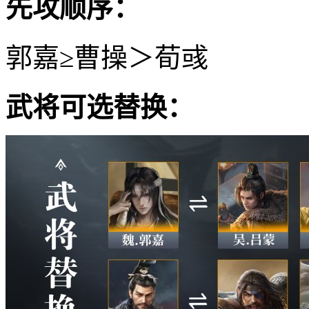
先攻顺序：
郭嘉≥曹操＞荀彧
武将可选替换：