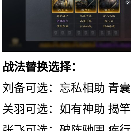
战法替换选择：
刘备可选：忘私相助 青
关羽可选：如有神助 揭
张飞可选：破阵驰围 疾