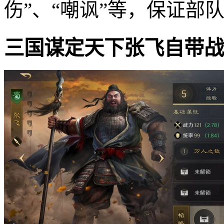
伤”、“嘲讽”等，保证部
三国谋定天下张飞自带战