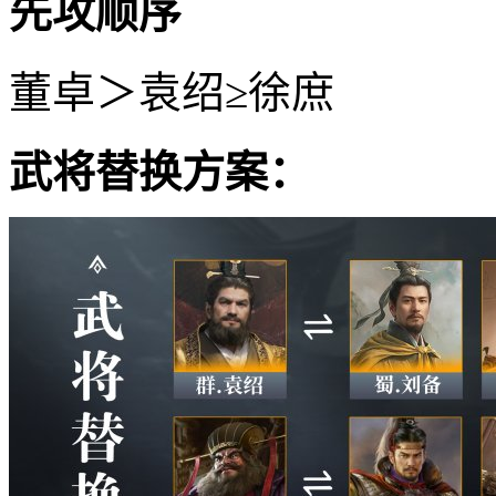
先攻顺序
董卓＞袁绍≥徐庶
武将替换方案：