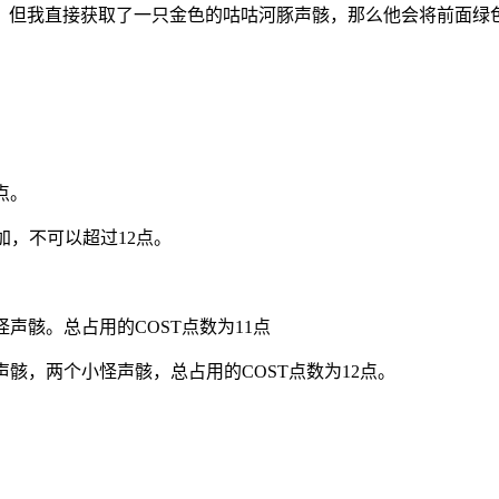
，但我直接获取了一只金色的咕咕河豚声骸，那么他会将前面绿
点。
加，不可以超过12点。
怪声骸。总占用的COST点数为11点
级声骸，两个小怪声骸，总占用的COST点数为12点。