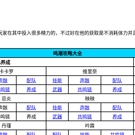
玩家在其中投入很多精力的，不过好在他的获取是不消耗体力并
鸣潮攻略大全
色养成
卡卡罗
维里奈
声骸
配队
技能
声骸
配队
共鸣链
养成
武器
共鸣链
养成
忌炎
秧秧
声骸
配队
技能
声骸
配队
共鸣链
养成
武器
共鸣链
养成
丹瑾
吟霖
声骸
配队
配队
技能
共鸣链