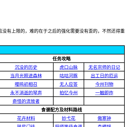
且没有上限的，难的在于之后的强化需要没有歪的，不然还得重
任务攻略
沉没的历史
虎口山脉
无名宗师的日记
当月光照进森林
咕咕河豚
出工日的厄运
嘤鸣初相召
无人应答
今州刊物
永不消逝的琴声
拍忆今州
一触即炸
奇怪的流放者
食谱配方及材料路线
花卉材料
妙弋花
傲寒钟
残星门徒
厨师等级食谱
森栖锅