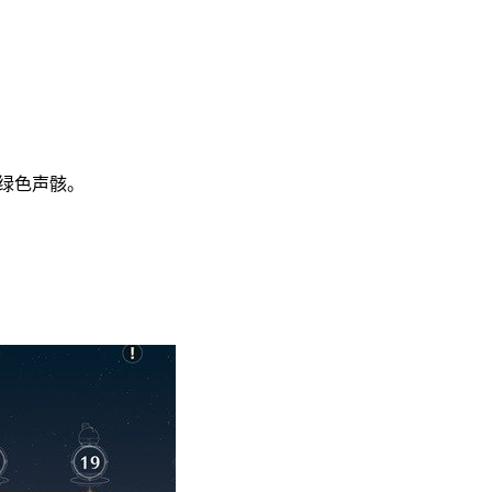
得绿色声骸。