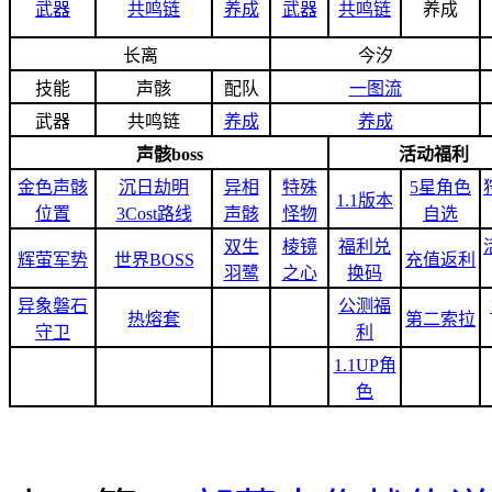
武器
共鸣链
养成
武器
共鸣链
养成
长离
今汐
技能
声骸
配队
一图流
武器
共鸣链
养成
养成
声骸boss
活动福利
金色声骸
沉日劫明
异相
特殊
5星角色
1.1版本
位置
3Cost路线
声骸
怪物
自选
双生
棱镜
福利兑
辉萤军势
世界BOSS
充值返利
羽鹭
之心
换码
异象磐石
公测福
热熔套
第二索拉
守卫
利
1.1UP角
色