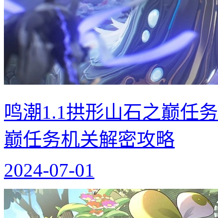
鸣潮1.1拱形山石之巅任
巅任务机关解密攻略
2024-07-01