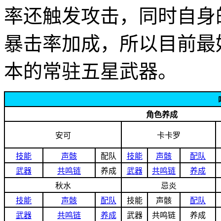
率还触发攻击，同时自身
暴击率加成，所以目前最
本的常驻五星武器。
角色养成
安可
卡卡罗
技能
声骸
配队
技能
声骸
配队
武器
共鸣链
养成
武器
共鸣链
养成
秋水
忌炎
技能
声骸
配队
技能
声骸
配队
武器
共鸣链
养成
武器
共鸣链
养成