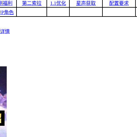
测福利
第二索拉
1.1优化
星声获取
配置要求
1UP角色
绍详情