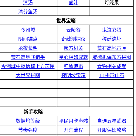
清汤
卤汁
灯笼果
清芬鱼汤
世界宝箱
今州城
云陵谷
鬼泣彩蛋
阴间锚点
奇藏测探仪
稷廷遗址
永夜长明
密方机关
荒石高地声匣
荒石高地飞猎手
星心相印成就
聚械机偶东方拼图
今洲城中枢信标上方声匣
归墟港市
食物相关成就
大世界拼图
夜明坡宝箱
1.1拱形山石
新手攻略
数据坞等级
平民月卡声骸
自选五星武器
节奏强度
开荒流程
开服保姆攻略