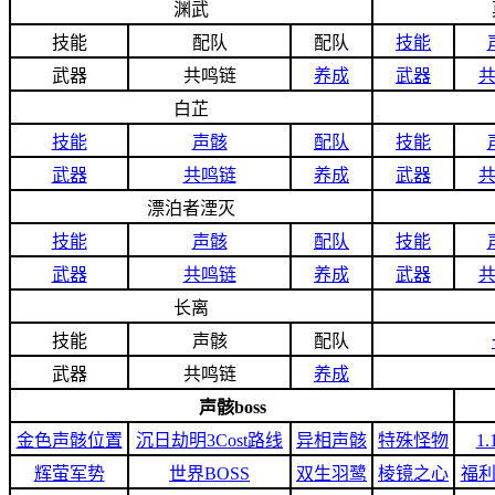
渊武
技能
配队
配队
技能
武器
共鸣链
养成
武器
白芷
技能
声骸
配队
技能
武器
共鸣链
养成
武器
漂泊者湮灭
技能
声骸
配队
技能
武器
共鸣链
养成
武器
长离
技能
声骸
配队
武器
共鸣链
养成
声骸boss
金色声骸位置
沉日劫明3Cost路线
异相声骸
特殊怪物
1
辉萤军势
世界BOSS
双生羽鹭
棱镜之心
福