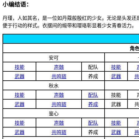
小编结语：
丹瑾，人如其名，是一位如丹蔻般殷红的少女。无论是头发还
便于行动的样式。衣摆间的缎带和璎珞彰显着少女青春活力。
角
安可
技能
声骸
配队
技能
武器
共鸣链
养成
武器
秋水
技能
声骸
配队
技能
武器
共鸣链
养成
武器
鉴心
技能
声骸
配队
技能
武器
共鸣链
养成
武器