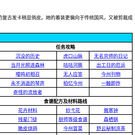
的复古发卡稍显俏皮。她的着装更偏向于传统国风，又被剪裁成
任务攻略
沉没的历史
虎口山脉
无名宗师的日记
当月光照进森林
咕咕河豚
出工日的厄运
嘤鸣初相召
无人应答
今州刊物
永不消逝的琴声
拍忆今州
一触即炸
奇怪的流放者
食谱配方及材料路线
花卉材料
妙弋花
傲寒钟
残星门徒
厨师等级食谱
森栖锅
脆皮烧鸽
今州冒菜
舒云秘制凉茶