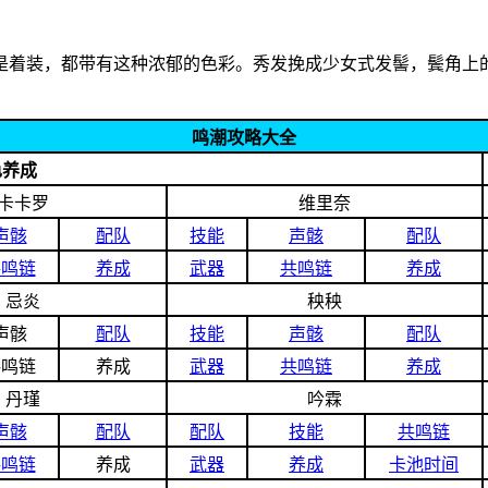
是着装，都带有这种浓郁的色彩。秀发挽成少女式发髻，鬓角上
鸣潮攻略大全
色养成
卡卡罗
维里奈
声骸
配队
技能
声骸
配队
共鸣链
养成
武器
共鸣链
养成
忌炎
秧秧
声骸
配队
技能
声骸
配队
共鸣链
养成
武器
共鸣链
养成
丹瑾
吟霖
声骸
配队
配队
技能
共鸣链
共鸣链
养成
武器
养成
卡池时间