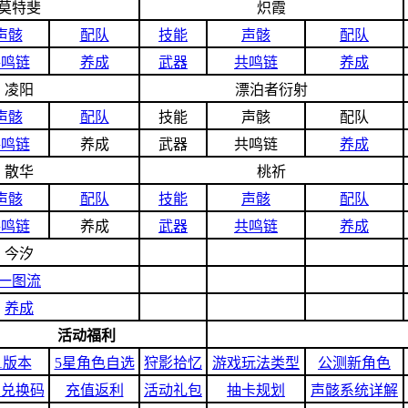
莫特斐
炽霞
声骸
配队
技能
声骸
配队
共鸣链
养成
武器
共鸣链
养成
凌阳
漂泊者衍射
声骸
配队
技能
声骸
配队
共鸣链
养成
武器
共鸣链
养成
散华
桃祈
声骸
配队
技能
声骸
配队
共鸣链
养成
武器
共鸣链
养成
今汐
一图流
养成
活动福利
.1版本
5星角色自选
狩影拾忆
游戏玩法类型
公测新角色
利兑换码
充值返利
活动礼包
抽卡规划
声骸系统详解