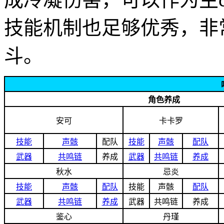
技能机制也足够优秀，非
斗。
角色养成
安可
卡卡罗
技能
声骸
配队
技能
声骸
配队
武器
共鸣链
养成
武器
共鸣链
养成
秋水
忌炎
技能
声骸
配队
技能
声骸
配队
武器
共鸣链
养成
武器
共鸣链
养成
鉴心
丹瑾