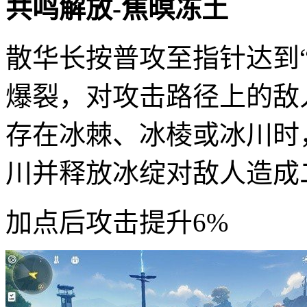
共鸣解放-焦暝冻土
散华长按普攻至指针达到“
爆裂，对攻击路径上的敌
存在冰棘、冰棱或冰川时
川并释放冰绽对敌人造成
加点后攻击提升6%