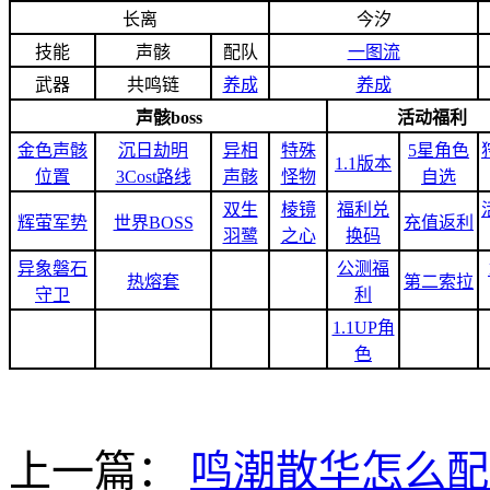
长离
今汐
技能
声骸
配队
一图流
武器
共鸣链
养成
养成
声骸boss
活动福利
金色声骸
沉日劫明
异相
特殊
5星角色
1.1版本
位置
3Cost路线
声骸
怪物
自选
双生
棱镜
福利兑
辉萤军势
世界BOSS
充值返利
羽鹭
之心
换码
异象磐石
公测福
热熔套
第二索拉
守卫
利
1.1UP角
色
上一篇：
鸣潮散华怎么配