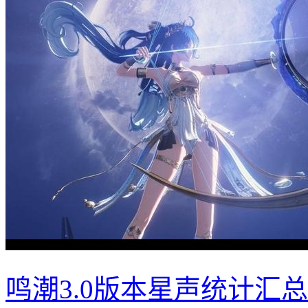
鸣潮3.0版本星声统计汇总