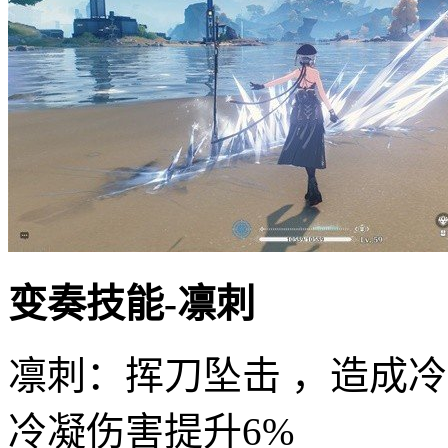
变奏技能-凛刺
凛刺：挥刀坠击 ，造成
冷凝伤害提升6%