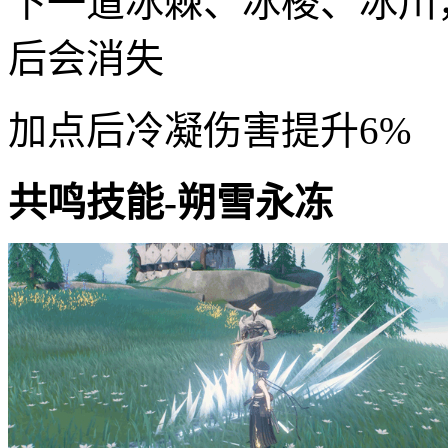
下一道冰棘、冰棱、冰川
后会消失
加点后冷凝伤害提升6%
共鸣技能-朔雪永冻