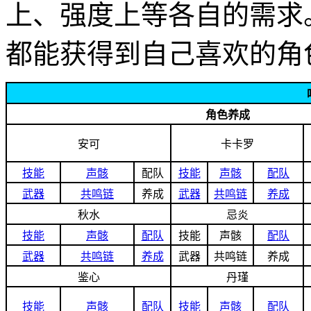
上、强度上等各自的需求
都能获得到自己喜欢的角
角色养成
安可
卡卡罗
技能
声骸
配队
技能
声骸
配队
武器
共鸣链
养成
武器
共鸣链
养成
秋水
忌炎
技能
声骸
配队
技能
声骸
配队
武器
共鸣链
养成
武器
共鸣链
养成
鉴心
丹瑾
技能
声骸
配队
技能
声骸
配队