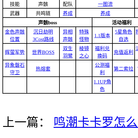
技能
声骸
配队
一图流
武器
共鸣链
养成
养成
声骸boss
活动福利
金色声骸
沉日劫明
异相
特殊
5星角色
1.1版本
位置
3Cost路线
声骸
怪物
自选
双生
棱镜
福利兑
辉萤军势
世界BOSS
充值返利
羽鹭
之心
换码
异象磐石
公测福
热熔套
第二索拉
守卫
利
1.1UP角
色
上一篇：
鸣潮卡卡罗怎么