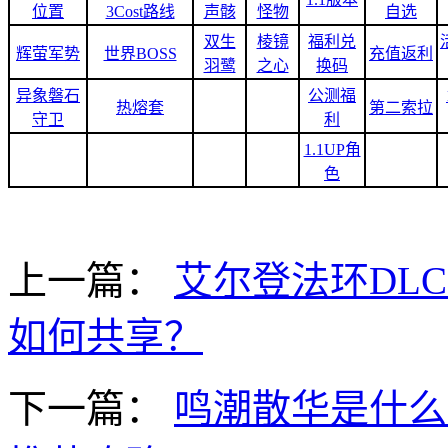
位置
3Cost路线
声骸
怪物
自选
双生
棱镜
福利兑
辉萤军势
世界BOSS
充值返利
羽鹭
之心
换码
异象磐石
公测福
热熔套
第二索拉
守卫
利
1.1UP角
色
上一篇：
艾尔登法环DL
如何共享？
下一篇：
鸣潮散华是什么