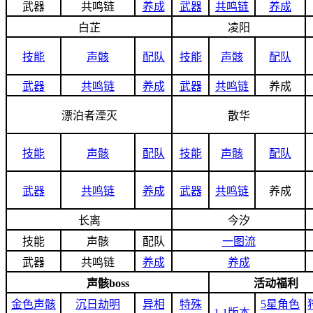
武器
共鸣链
养成
武器
共鸣链
养成
白芷
凌阳
技能
声骸
配队
技能
声骸
配队
武器
共鸣链
养成
武器
共鸣链
养成
漂泊者湮灭
散华
技能
声骸
配队
技能
声骸
配队
武器
共鸣链
养成
武器
共鸣链
养成
长离
今汐
技能
声骸
配队
一图流
武器
共鸣链
养成
养成
声骸boss
活动福利
金色声骸
沉日劫明
异相
特殊
5星角色
1.1版本