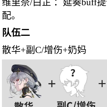
维里奈/白芷 ：延奏buf
配。
队伍二
散华+副C/增伤+奶妈