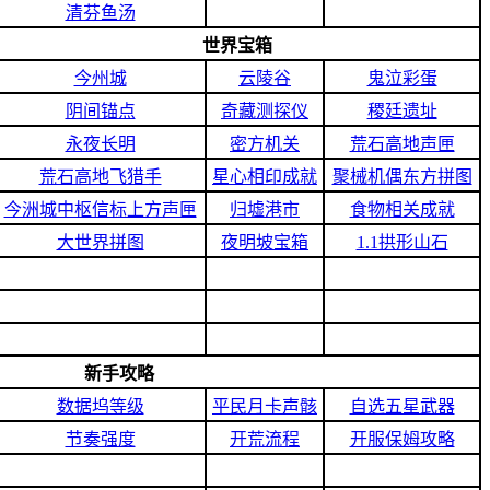
清芬鱼汤
世界宝箱
今州城
云陵谷
鬼泣彩蛋
阴间锚点
奇藏测探仪
稷廷遗址
永夜长明
密方机关
荒石高地声匣
荒石高地飞猎手
星心相印成就
聚械机偶东方拼图
今洲城中枢信标上方声匣
归墟港市
食物相关成就
大世界拼图
夜明坡宝箱
1.1拱形山石
新手攻略
数据坞等级
平民月卡声骸
自选五星武器
节奏强度
开荒流程
开服保姆攻略