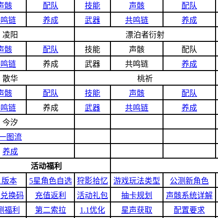
声骸
配队
技能
声骸
配队
共鸣链
养成
武器
共鸣链
养成
凌阳
漂泊者衍射
声骸
配队
技能
声骸
配队
共鸣链
养成
武器
共鸣链
养成
散华
桃祈
声骸
配队
技能
声骸
配队
共鸣链
养成
武器
共鸣链
养成
今汐
一图流
养成
活动福利
.1版本
5星角色自选
狩影拾忆
游戏玩法类型
公测新角色
利兑换码
充值返利
活动礼包
抽卡规划
声骸系统详解
测福利
第二索拉
1.1优化
星声获取
配置要求