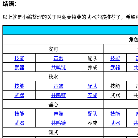
结语：
以上就是小编整理的关于鸣潮莫特斐的武器声骸推荐了，希望
角
安可
技能
声骸
配队
技能
武器
共鸣链
养成
武器
秋水
技能
声骸
配队
技能
武器
共鸣链
养成
武器
鉴心
技能
声骸
配队
技能
武器
共鸣链
养成
武器
渊武