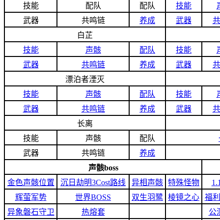
技能
配队
配队
技能
武器
共鸣链
养成
武器
白芷
技能
声骸
配队
技能
武器
共鸣链
养成
武器
漂泊者湮灭
技能
声骸
配队
技能
武器
共鸣链
养成
武器
长离
技能
声骸
配队
武器
共鸣链
养成
声骸boss
金色声骸位置
沉日劫明3Cost路线
异相声骸
特殊怪物
1
辉萤军势
世界BOSS
双生羽鹭
棱镜之心
福
异象磐石守卫
热熔套
公