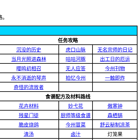
咯。
任务攻略
沉没的历史
虎口山脉
无名宗师的日记
当月光照进森林
咕咕河豚
出工日的厄运
嘤鸣初相召
无人应答
今州刊物
永不消逝的琴声
拍忆今州
一触即炸
奇怪的流放者
食谱配方及材料路线
花卉材料
妙弋花
傲寒钟
残星门徒
厨师等级食谱
森栖锅
脆皮烧鸽
今州冒菜
舒云秘制凉茶
清汤
卤汁
灯笼果