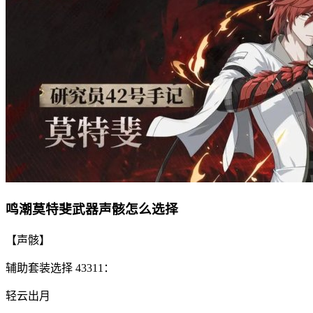
鸣潮莫特斐武器声骸怎么选择
【声骸】
辅助套装选择 43311：
轻云出月