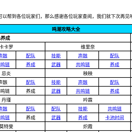
可以帮到各位玩家们，那么感谢各位玩家查阅，我们就下次再见
鸣潮攻略大全
色养成
卡卡罗
维里奈
声骸
配队
技能
声骸
配队
共鸣链
养成
武器
共鸣链
养成
忌炎
秧秧
声骸
配队
技能
声骸
配队
共鸣链
养成
武器
共鸣链
养成
丹瑾
吟霖
声骸
配队
配队
技能
共鸣链
共鸣链
养成
武器
养成
卡池时间
莫特斐
炽霞