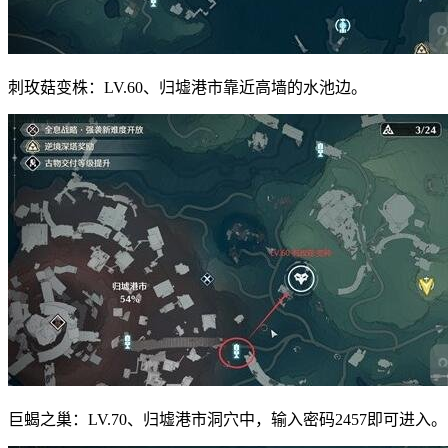
刺玫菇变株：LV.60、归墟港市靠近高墙的水池边。
巨蝎之巢：LV.70、归墟港市洞穴中，输入密码2457即可进入。