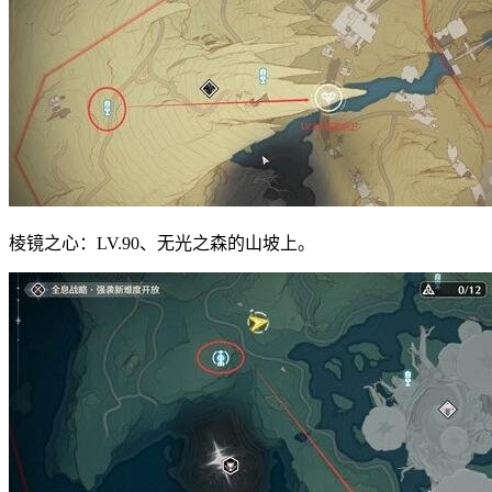
棱镜之心：LV.90、无光之森的山坡上。