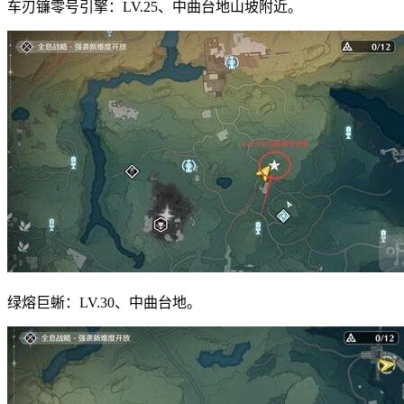
车刃镰零号引擎：LV.25、中曲台地山坡附近。
绿熔巨蜥：LV.30、中曲台地。