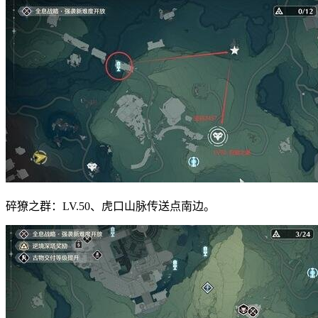
碎獠之群：LV.50、虎口山脉传送点南边。