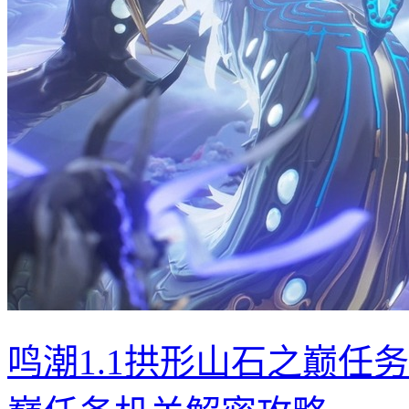
鸣潮1.1拱形山石之巅任