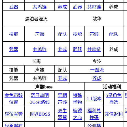
武器
共鸣链
养成
武器
共鸣链
养成
漂泊者湮灭
散华
技能
声骸
配队
技能
声骸
配队
武器
共鸣链
养成
武器
共鸣链
养成
长离
今汐
技能
声骸
配队
一图流
武器
共鸣链
养成
养成
声骸boss
活动福利
金色声骸
沉日劫明
异相
特殊
5星角色
1.1版本
位置
3Cost路线
声骸
怪物
自选
双生
棱镜
福利兑
辉萤军势
世界BOSS
充值返利
羽鹭
之心
换码
异象磐石
公测福