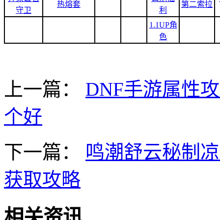
热熔套
第二索拉
守卫
利
1.1UP角
色
上一篇：
DNF手游属性
个好
下一篇：
鸣潮舒云秘制凉
获取攻略
相关资讯