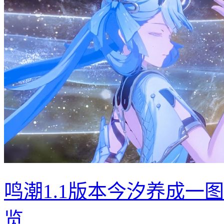
鸣潮1.1版本今汐养成一
览