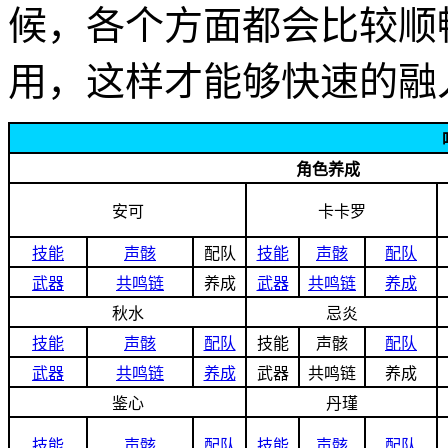
候，各个方面都会比较顺
用，这样才能够快速的融
角色养成
安可
卡卡罗
技能
声骸
配队
技能
声骸
配队
武器
共鸣链
养成
武器
共鸣链
养成
秋水
忌炎
技能
声骸
配队
技能
声骸
配队
武器
共鸣链
养成
武器
共鸣链
养成
鉴心
丹瑾
技能
声骸
配队
技能
声骸
配队