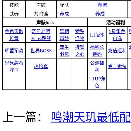
技能
声骸
配队
一图流
武器
共鸣链
养成
养成
声骸boss
活动福利
金色声骸
沉日劫明
异相
特殊
5星角色
1.1版本
位置
3Cost路线
声骸
怪物
自选
双生
棱镜
福利兑
辉萤军势
世界BOSS
充值返利
羽鹭
之心
换码
异象磐石
公测福
热熔套
第二索拉
守卫
利
1.1UP角
色
上一篇：
鸣潮天玑最低配