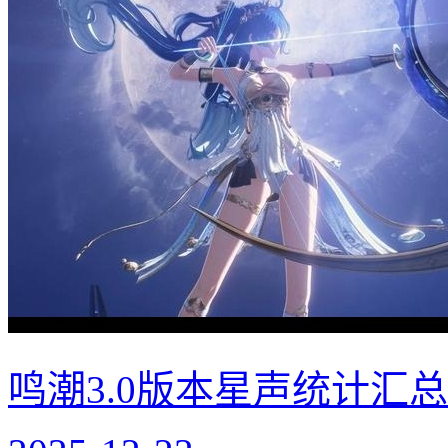
鸣潮3.0版本星声统计汇总