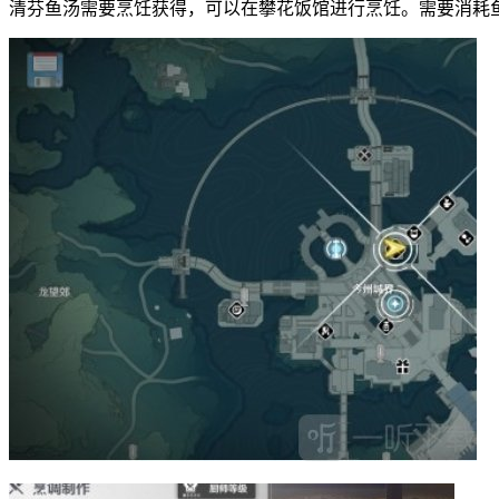
清芬鱼汤需要烹饪获得，可以在攀花饭馆进行烹饪。需要消耗鱼肉