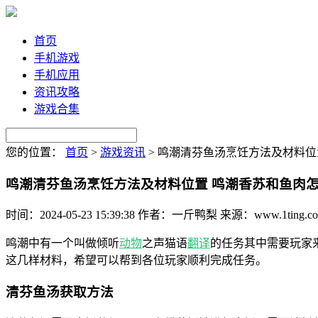
首页
手机游戏
手机应用
资讯攻略
游戏合集
您的位置：
首页
>
游戏资讯
>
鸣潮清芬鱼汤烹饪方法及材料位
鸣潮清芬鱼汤烹饪方法及材料位置 鸣潮香苏和鱼肉
时间：2024-05-23 15:39:38
作者：一斤鸭梨
来源：www.1ting.c
鸣潮中有一个叫做倾听
动物
之声猫语
翻译
的任务其中需要玩家
这几样材料，希望可以帮到各位玩家顺利完成任务。
清芬鱼汤获取方法