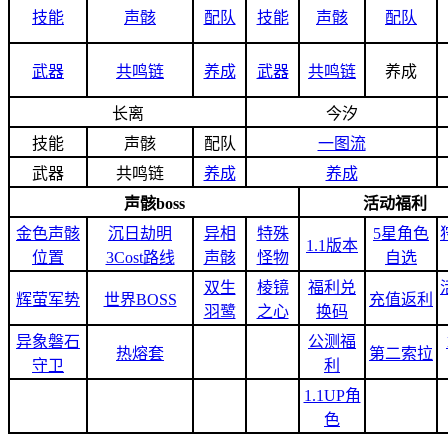
技能
声骸
配队
技能
声骸
配队
武器
共鸣链
养成
武器
共鸣链
养成
长离
今汐
技能
声骸
配队
一图流
武器
共鸣链
养成
养成
声骸boss
活动福利
金色声骸
沉日劫明
异相
特殊
5星角色
1.1版本
位置
3Cost路线
声骸
怪物
自选
双生
棱镜
福利兑
辉萤军势
世界BOSS
充值返利
羽鹭
之心
换码
异象磐石
公测福
热熔套
第二索拉
守卫
利
1.1UP角
色