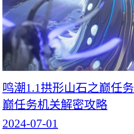
鸣潮1.1拱形山石之巅任
巅任务机关解密攻略
2024-07-01