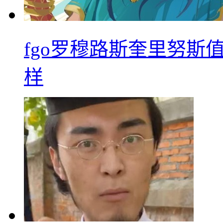
fgo罗穆路斯奎里努斯
样