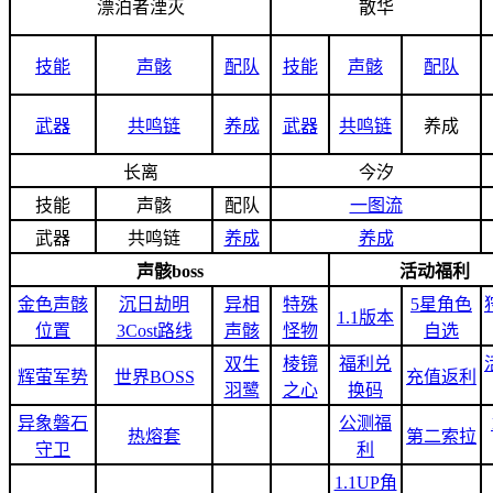
漂泊者湮灭
散华
技能
声骸
配队
技能
声骸
配队
武器
共鸣链
养成
武器
共鸣链
养成
长离
今汐
技能
声骸
配队
一图流
武器
共鸣链
养成
养成
声骸boss
活动福利
金色声骸
沉日劫明
异相
特殊
5星角色
1.1版本
位置
3Cost路线
声骸
怪物
自选
双生
棱镜
福利兑
辉萤军势
世界BOSS
充值返利
羽鹭
之心
换码
异象磐石
公测福
热熔套
第二索拉
守卫
利
1.1UP角