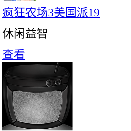
疯狂农场3美国派19
休闲益智
查看